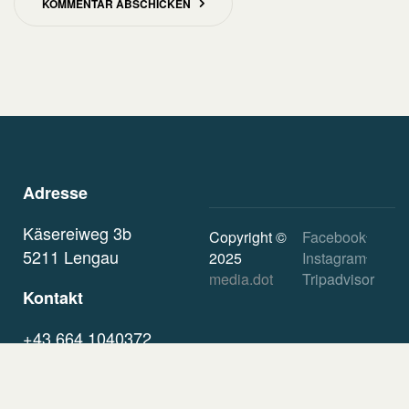
KOMMENTAR ABSCHICKEN
Adresse
Käsereiweg 3b
Copyright ©
Facebook
5211
Lengau
2025
Instagram
media.dot
Tripadvisor
Kontakt
+43 664 1040372
petra.anzinger7@gmail.
com