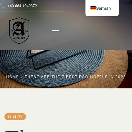
+43 664 1040372
German
English
HOME
»
THESE ARE THE 7 BEST ECO-HOTELS IN 2023
LUXURY