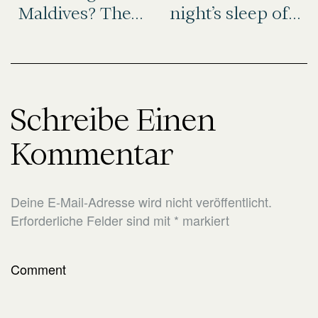
Maldives? These
night’s sleep of
are the 7 best…
your life at these
hotels
Schreibe Einen
Kommentar
Deine E-Mail-Adresse wird nicht veröffentlicht.
Erforderliche Felder sind mit
*
markiert