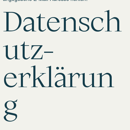
Datensch
utz­
erklärun
g