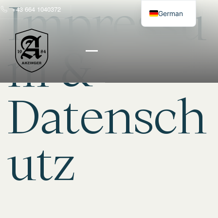
Impressu
+43 664 1040372
German
English
m &
Datensch
utz